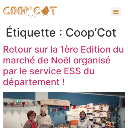
Étiquette :
Coop’Cot
Retour sur la 1ère Edition du
marché de Noël organisé
par le service ESS du
département !